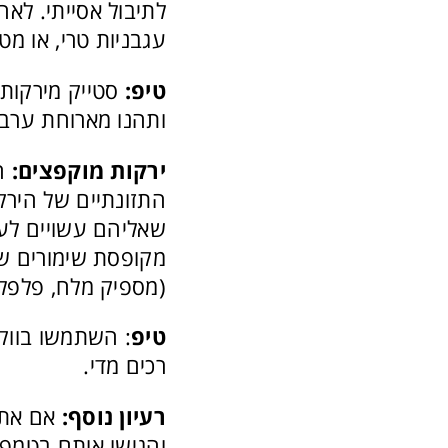
לתיבול אסייתי. לא
עגבניות טרי, או מט
טיפ:
סטייק מירקות י
ותהנו מארוחת ערב 
ירקות מוקפצים:
הק
התזונתיים של הירק
שאליהם עשויים לעב
מקופסת שימורים שא
(מספיק מלח, פלפל ו
טיפ
: השתמשו בווק 
רכים מדי.
רעיון נוסף:
אם אתם
והגישו אותם בטמפר