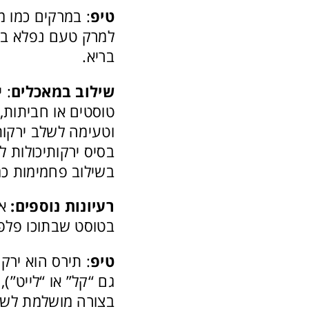
טיפ
: במרקים כמו מ
למרק טעם נפלא בז
בריא.
שילוב
במאכלים
: 
טוסטים או חביתות,
וטעימה לשלב ירקות 
בסיס ירקותיכולות 
בשילוב פחמימות כמ
רעיונות נוספים:
א
בטוסט שבתוכו פלפל
טיפ
: תירס הוא ירק 
גם “קל” או “לייט”)
בצורה מושלמת לשיל