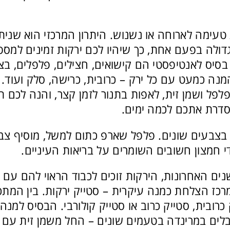
עימה לארוחה או נשנוש. היתרון המרכזי הוא שניתן 
ולה בפעם אחת, כך שיהיו לכם ירקות זמינים למספר
סיס לאנטיפסטי הם קישואים, חצילים, פלפלים, בצל
מנה כמעט עם כל ירק – כרובית, כרישה, סלק ועוד.
לפל ושמן זית, לאפות בתנור לזמן קצר, והנה לכם ת
סדרת אתכם לכמה ימים.
 בצבעים שונים. פלפל שארפ כתום למשל, מוסיף צב
י חמצון חשובים השומרים על בריאות העיניים.
ים האחרונות, הירקות זוכים לכבוד הראוי להם עם 
ז הצלחת כמנה עיקרית – סטייק ירקות. בין המתכו
רובית, סטייק כרוב או סטייק קולורבי. הבסיס למנה
לים במרינדה בטעמים שונים – החל משמן זית עם 