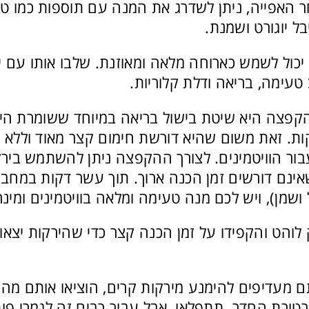
חר האפייה, ניתן לשדרג את המנה עם תוספות כמו ט
בל יוגורט ושמנת.
כול לשמש כארוחה מלאה ומאוזנת. שלבו אותו עם יוגו
טעימה, בריאה ודלת קלוריות.
פצה היא שיטת בישול בריאה במיוחד ששומרת הי
ות. זאת משום שהיא דורשת חימום קצר מאוד וללא 
ור הוויטמינים. לצורך ההקפצה ניתן להשתמש בירק
ינם דורשים זמן הכנה ארוך. תוך עשר דקות במחב
שמן), ויש לכם מנה טעימה ומלאה בוויטמינים ומינר
לוהט והקפידו על זמן הכנה קצר כדי שהירקות יצאו 
 מעדיפים להימנע מירקות קרים, הוציאו אותם מהמ
טורת החדר. תתפלאו, אבל עבור רבים זה לגמרי פו