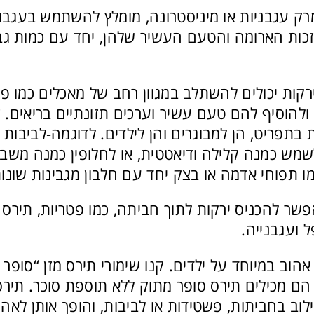
רק עגבניות או מיניסטרונה, מומלץ להשתמש בעגבנ
כות הארומה והטעם העשיר שלהן, יחד עם כמות גבו
ירקות יכולים להשתלב במגוון רחב של מאכלים כמו פ
 ולהוסיף להם טעם עשיר וערכים תזונתיים בריאים. 
בתפריט, הן למבוגרים והן לילדים. לדוגמה-לביבות 
לשמש כמנה קלילה ודיאטטית, או לחלופין כמנה מ
ו תפוחי אדמה או בצק יחד עם חלבון מגבינות שונות
פשר להכניס ירקות לתוך חביתה, כמו פטריות, תירס א
 ועגבנייה.
אהוב במיוחד על ילדים. קנו שימורי תירס מזן “סופר ס
, הם מכילים תירס סופר מתוק ללא תוספת סוכר. תיר
וב בחביתות, פשטידות או לביבות, והופך אותן לאהו