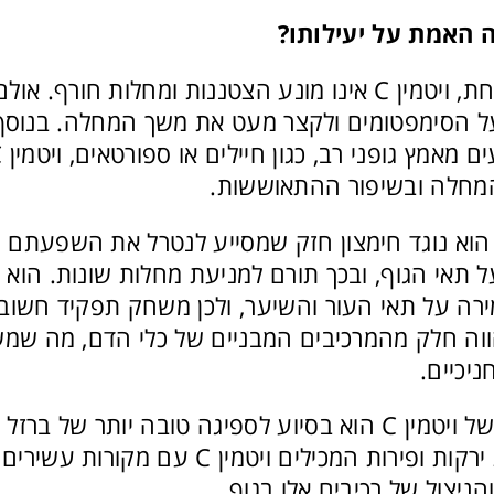
 האמת על יעילותו?
בניגוד לאמונה הרווחת, ויטמין C אינו מונע הצטננות ומחלות 
ל הסימפטומים ולקצר מעט את משך המחלה. בנוסף,
חלה ובשיפור ההתאוששות.
תר על כן, ויטמין C הוא נוגד חימצון חזק שמסייע לנטרל את השפ
 תאי הגוף, ובכך תורם למניעת מחלות שונות. הוא 
מירה על תאי העור והשיער, ולכן משחק תפקיד חשוב 
ף, ויטמין C מהווה חלק מהמרכיבים המבניים של כלי הדם, מה 
ניכיים.
תפקיד חשוב נוסף של ויטמין C הוא בסיוע לספיגה טובה יותר של 
מומלץ לשלב צריכת ירקות ופירות המכילים ויטמין
ניצול של רכיבים אלו בגוף.