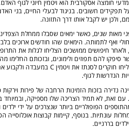
בשמו המדעי חומצה אסקורבית הוא ויטמין חיוני לגוף האד
ל תפקידים חשובים. בניגוד לבעלי החיים, בני האדם
ני מאות שנים, כאשר ימאים שסבלו ממחלת הצפדינ
לי ואף לתמותה. הימאים שהו חודשים ארוכים בלב 
ם, ולאחר חיפושים ממושכים הצליחו לגלות את התרו
 סיפקו להם תפוזים ולימונים, ובזכותם החלימו מה
שנה לאחר מכן, הצליחו חוקרים לסנתז את ויטמין C ב
ות הנדרשות לגוף.
ה נדירה בזכות הזמינות הרחבה של פירות וירקות טר
אינו נפוץ. עם זאת, לא תמיד הצריכה שלו מספיקה, ובמיוחד
 אחד מהתוספים הפופולריים ביותר שנצרכים על ידי ילדים 
חלות עונתיות. בנוסף, קיימות קבוצות אוכלוסייה הסיכ
לדים בררניים.