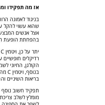
אז מה תפקידו ומה
שהוא עשוי להקל ע
בהפחתת הופעת המ
י
רדיקלים חופשיים על
הקולגן, החיוני לש
בנוס
בריאות השיניים והח
לשפר את הספיגה וה