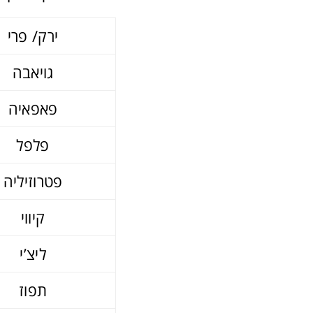
ירק/ פרי
גויאבה
פאפאיה
פלפל
פטרוזיליה
קיווי
ליצ’י
תפוז