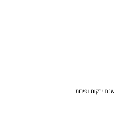
ה הרווחת שתפוזים הם הפירות העשירים ביותר בויטמין C, ישנם ירקות ופירות