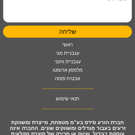
שליחה
ראשי
עגבניית מגי
עגבניית וויטני
מלפפון ארומטו
אבטיח פומה
תנאי שימוש
חברת
הזרע סידס בע”מ מטפחת, מייצרת ומשווקת
זרעים
בעבור מגדלים ומשווקים שונים. החברה אינה
עוסקת בגידול, שיווק או מכירה של תוצרת חקלאית