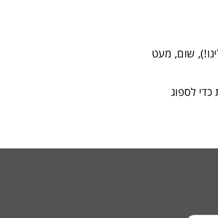
נו!), שום, מעט
שי הפרמזן. הרוטב צריך לשבת במשך 30 דקות כדי לספוג