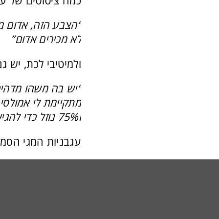
כמה ציטוטים של ער
“הצבע הזה, אדום מל
לא מכירים אדום”
ולמיטיבי לכת, יש ג
“יש בה משהו מדהים
מתקיימת לי אמולסי
ו75% נוזל כדי להגיע לאמולסיה. זה אומר שבתוך שתי דקות אני מצליח ליצר רוטב”
עגבניות המגי הסמי