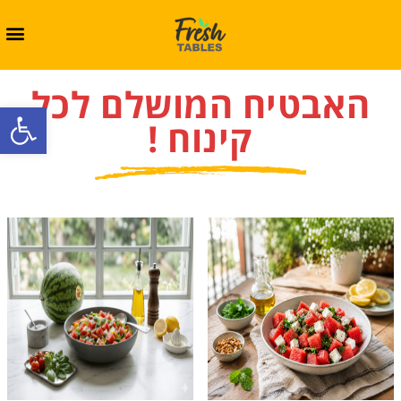
האבטיח המושלם לכל
oolbar
קינוח !